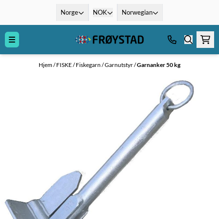
Hopp til innhold
Norge
NOK
Norwegian
Hjem
/
FISKE
/
Fiskegarn
/
Garnutstyr
/
Garnanker 50 kg