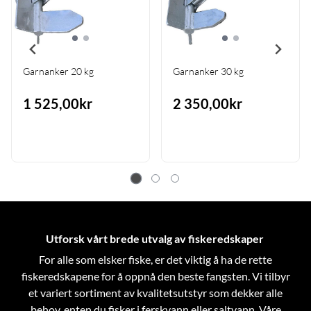
Garnanker 20 kg
Garnanker 30 kg
1 525,00kr
2 350,00kr
Utforsk vårt brede utvalg av fiskeredskaper
For alle som elsker fiske, er det viktig å ha de rette
fiskeredskapene for å oppnå den beste fangsten. Vi tilbyr
et variert sortiment av kvalitetsutstyr som dekker alle
behov, enten du fisker i ferskvann eller saltvann. Våre