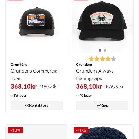
Karakter:
4.0 av 5 m
Grundéns
Grundéns
Grundens Commercial
Grundens Always
Boat ...
Fishing caps
368,10kr
368,10kr
409,00kr
409,00kr
På lager
På lager
Kontakt oss
Kjøp
-10%
-10%