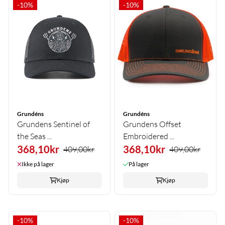
-10%
-10%
Grundéns
Grundéns
Grundens Sentinel of
Grundens Offset
the Seas ...
Embroidered ...
368,10kr
368,10kr
409,00kr
409,00kr
Ikke på lager
På lager
Kjøp
Kjøp
-10%
-10%