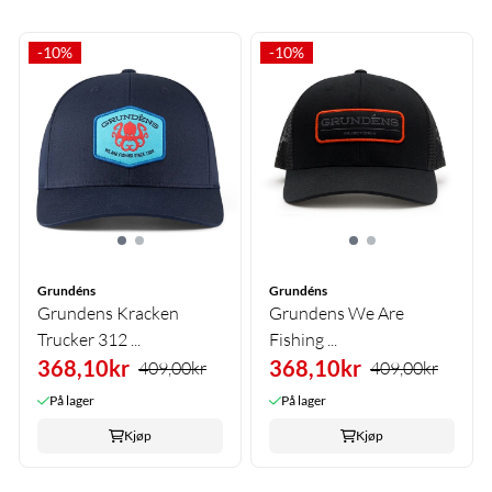
-10%
-10%
Grundéns
Grundéns
Grundens Kracken
Grundens We Are
Trucker 312 ...
Fishing ...
368,10kr
368,10kr
409,00kr
409,00kr
På lager
På lager
Kjøp
Kjøp