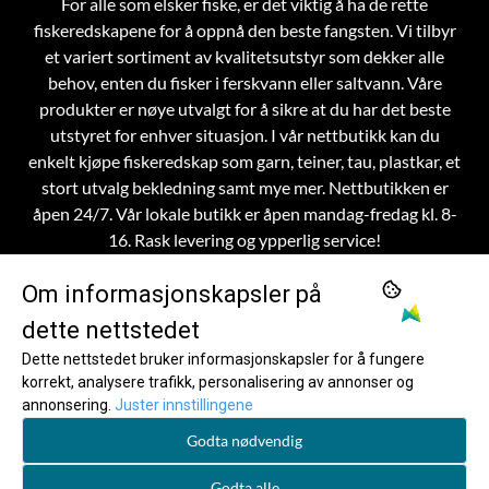
For alle som elsker fiske, er det viktig å ha de rette
fiskeredskapene for å oppnå den beste fangsten. Vi tilbyr
et variert sortiment av kvalitetsutstyr som dekker alle
behov, enten du fisker i ferskvann eller saltvann. Våre
produkter er nøye utvalgt for å sikre at du har det beste
utstyret for enhver situasjon.
I vår nettbutikk kan du
enkelt kjøpe fiskeredskap som garn, teiner, tau, plastkar, et
stort utvalg bekledning samt mye mer. Nettbutikken er
åpen 24/7. Vår lokale butikk er åpen mandag-fredag kl. 8-
16. Rask levering og ypperlig service!
Om informasjonskapsler på
dette nettstedet
OM OSS
Dette nettstedet bruker informasjonskapsler for å fungere
korrekt, analysere trafikk, personalisering av annonser og
Frøystad AS
MENY
annonsering.
Juster innstillingene
Om Frøystad
INFO
Skinnesvegen 36
Godta nødvendig
Om Frøystad
NYHETSBREV
Kontaktinfo
6095 Bølandet
Registrer deg for å motta nyheter og tilbud!
Godta alle