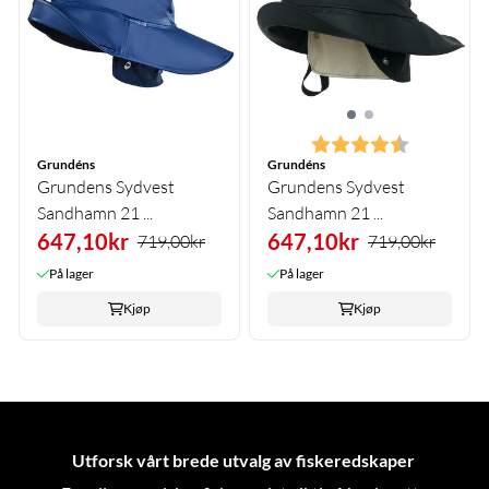
Karakter:
4.5 av 5 m
Grundéns
Grundéns
Grundens Sydvest
Grundens Sydvest
Sandhamn 21 ...
Sandhamn 21 ...
647,10kr
647,10kr
719,00kr
719,00kr
På lager
På lager
Kjøp
Kjøp
Utforsk vårt brede utvalg av fiskeredskaper