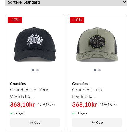
-10%
-10%
Grundéns
Grundéns
Grundens Eat Your
Grundens Fish
Words RX ...
Fearlessly ...
368,10kr
368,10kr
409,00kr
409,00kr
På lager
På lager
Kjøp
Kjøp