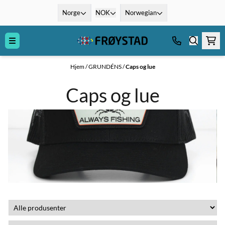
Hopp til innhold
Norge
NOK
Norwegian
Hjem
/
GRUNDÉNS
/
Caps og lue
Caps og lue