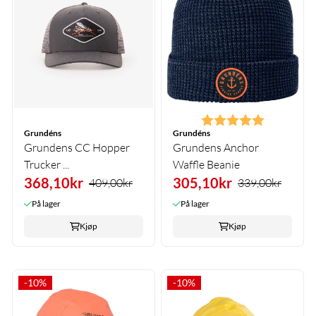
Karakter:
5.0 av 5 m
Grundéns
Grundéns
Grundens CC Hopper
Grundens Anchor
Trucker ...
Waffle Beanie
368,10kr
305,10kr
409,00kr
339,00kr
På lager
På lager
Kjøp
Kjøp
-10%
-10%