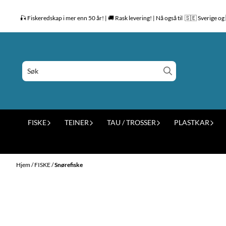
Hopp til innhold
🎣 Fiskeredskap i mer enn 50 år! | 🚚 Rask levering! | Nå også til 🇸🇪 Sverige 
FISKE
TEINER
TAU / TROSSER
PLASTKAR
Hjem
/
FISKE
/
Snørefiske