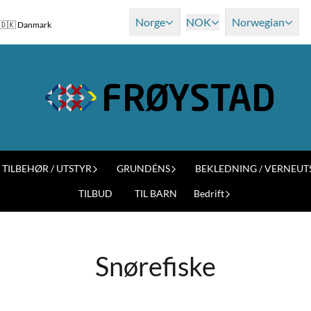
Norge
NOK
Norwegian
og 🇩🇰 Danmark
TILBEHØR / UTSTYR
GRUNDÉNS
BEKLEDNING / VERNEUT
TILBUD
TIL BARN
Bedrift
Snørefiske