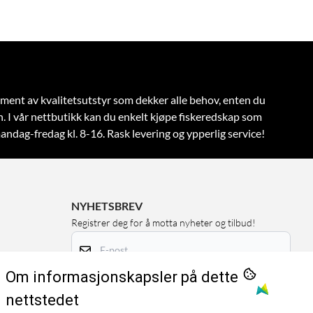
rtiment av kvalitetsutstyr som dekker alle behov, enten du
n.
I vår nettbutikk kan du enkelt kjøpe fiskeredskap som
andag-fredag kl. 8-16. Rask levering og ypperlig service!
NYHETSBREV
Registrer deg for å motta nyheter og tilbud!
E-post
Om informasjonskapsler på dette
Registrer deg
nettstedet