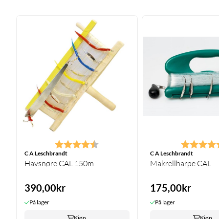
Karakter:
4.7 av 5 mulige
Karakter:
C A Leschbrandt
C A Leschbrandt
Havsnøre CAL 150m
Makrellharpe CAL
390,00kr
175,00kr
På lager
På lager
Kjøp
Kjøp