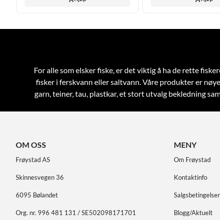
For alle som elsker fiske, er det viktig å ha de rette fi
fisker i ferskvann eller saltvann. Våre produkter er nøye
garn, teiner, tau, plastkar, et stort utvalg bekledning 
OM OSS
MENY
Frøystad AS
Om Frøystad
Skinnesvegen 36
Kontaktinfo
6095 Bølandet
Salgsbetingelser
Org. nr. 996 481 131 / SE502098171701
Blogg/Aktuelt