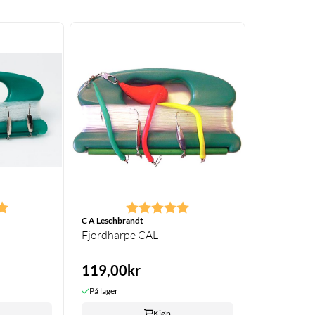
5.0 av 5 mulige
Karakter:
5.0 av 5 mulige
C A Leschbrandt
Fjordharpe CAL
119,00kr
På lager
Kjøp