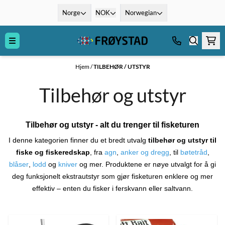
Hopp til innhold
Norge
NOK
Norwegian
Hjem
/
TILBEHØR / UTSTYR
Tilbehør og utstyr
Tilbehør og utstyr - alt du trenger til fisketuren
I denne kategorien finner du et bredt utvalg
tilbehør og utstyr til
fiske og fiskeredskap
, fra
agn
,
anker og dregg
, til
bøtetråd
,
blåser
,
lodd
og
kniver
og mer. Produktene er nøye utvalgt for å gi
deg funksjonelt ekstrautstyr som gjør fisketuren enklere og mer
effektiv – enten du fisker i ferskvann eller saltvann.