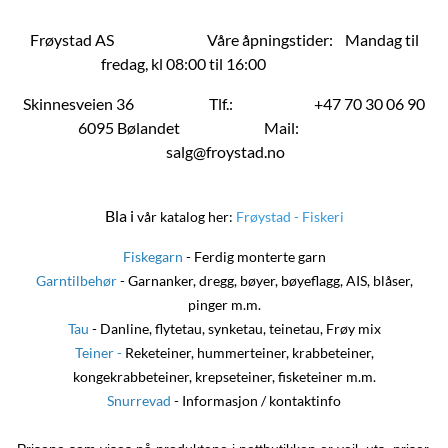
Frøystad AS Våre åpningstider: Mandag til
fredag, kl 08:00 til 16:00
Skinnesveien 36 Tlf.: +47 70 30 06 90
6095 Bølandet Mail:
salg@froystad.no
Bla i
vår katalog her:
Frøystad - Fiskeri
Fiskegarn
- Ferdig monterte garn
Garntilbehør
- Garnanker, dregg, bøyer, bøyeflagg, AIS, blåser,
pinger m.m.
Tau
- Danline, flytetau, synketau, teinetau, Frøy mix
Teiner
-
Reketeiner, hummerteiner, krabbeteiner,
kongekrabbeteiner, krepseteiner, fisketeiner m.m.
Snurrevad
- Informasjon / kontaktinfo