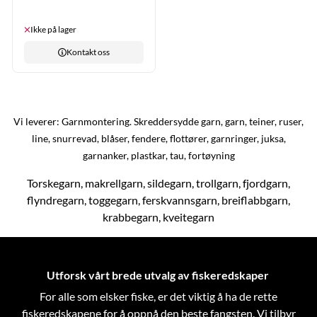
Ikke på lager
Kontakt oss
Vi leverer: Garnmontering. Skreddersydde garn, garn, teiner, ruser,
line, snurrevad, blåser, fendere, flottører, garnringer, juksa,
garnanker, plastkar, tau, fortøyning
Torskegarn, makrellgarn, sildegarn, trollgarn, fjordgarn,
flyndregarn, toggegarn, ferskvannsgarn, breiflabbgarn,
krabbegarn, kveitegarn
Utforsk vårt brede utvalg av fiskeredskaper
For alle som elsker fiske, er det viktig å ha de rette
fiskeredskapene for å oppnå den beste fangsten. Vi tilbyr