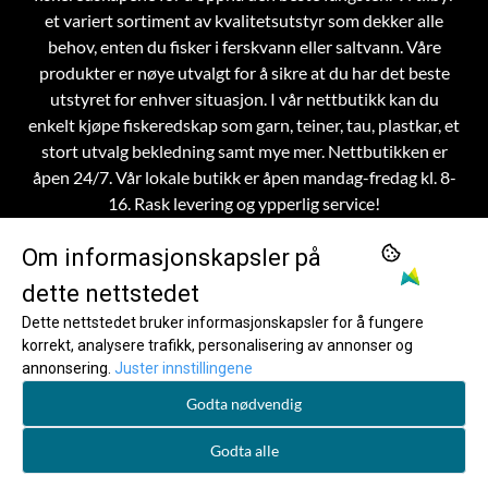
et variert sortiment av kvalitetsutstyr som dekker alle
behov, enten du fisker i ferskvann eller saltvann. Våre
produkter er nøye utvalgt for å sikre at du har det beste
utstyret for enhver situasjon.
I vår nettbutikk kan du
enkelt kjøpe fiskeredskap som garn, teiner, tau, plastkar, et
stort utvalg bekledning samt mye mer. Nettbutikken er
åpen 24/7. Vår lokale butikk er åpen mandag-fredag kl. 8-
16. Rask levering og ypperlig service!
Om informasjonskapsler på
dette nettstedet
OM OSS
Dette nettstedet bruker informasjonskapsler for å fungere
korrekt, analysere trafikk, personalisering av annonser og
Frøystad AS
MENY
annonsering.
Juster innstillingene
Om Frøystad
INFO
Skinnesvegen 36
Godta nødvendig
Om Frøystad
NYHETSBREV
Kontaktinfo
6095 Bølandet
Registrer deg for å motta nyheter og tilbud!
Godta alle
Kontaktinfo
Salgsbetingelser
Org. nr. 996 481 131 / SE502098171701
E-post