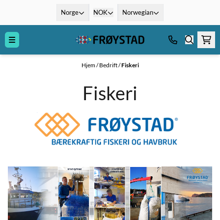
Hopp til innhold
Norge
NOK
Norwegian
Hjem
/
Bedrift
/
Fiskeri
Fiskeri