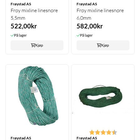
Frøystad AS
Frøystad AS
Frøy mixline linesnøre
Frøy mixline linesnøre
5,5mm
6,0mm
522,00kr
582,00kr
På lager
På lager
Kjøp
Kjøp
Karakter:
4.7 av 5 m
Frøystad AS
Frøystad AS