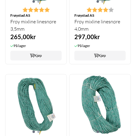
Karakter:
5.0 av 5 mulige
Karakter:
4.0 av 5 m
Frøystad AS
Frøystad AS
Frøy mixline linesnøre
Frøy mixline linesnøre
3,5mm
4,0mm
265,00kr
297,00kr
På lager
På lager
Kjøp
Kjøp