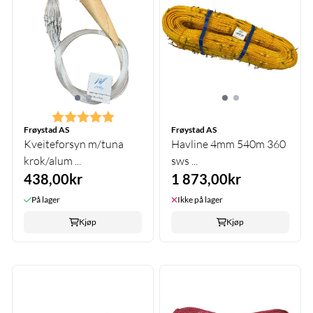
Karakter:
5.0 av 5 mulige
Frøystad AS
Frøystad AS
Kveiteforsyn m/tuna
Havline 4mm 540m 360
krok/alum ...
sws ...
438,00kr
1 873,00kr
På lager
Ikke på lager
Kjøp
Kjøp