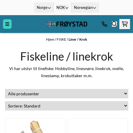
Hopp til innhold
Norge
NOK
Norwegian
Hjem
/
FISKE
/
Liner / Krok
Fiskeline / linekrok
Vi har utstyr til linefiske: Hobbyline, linesnøre, linekrok, snelle,
linestamp, krokuttaker m.m.