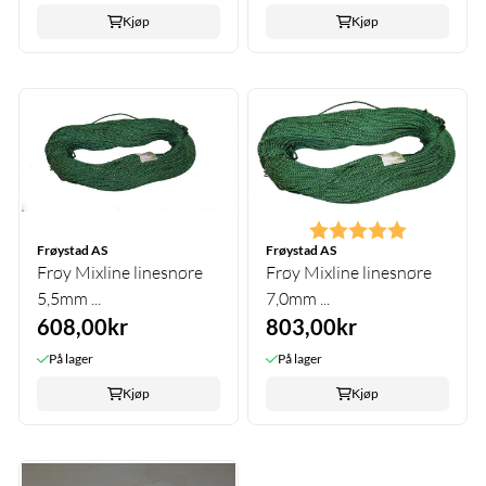
Kjøp
Kjøp
Karakter:
5.0 av 5 m
Frøystad AS
Frøystad AS
Frøy Mixline linesnøre
Frøy Mixline linesnøre
5,5mm ...
7,0mm ...
608,00kr
803,00kr
På lager
På lager
Kjøp
Kjøp