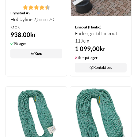
Karakter:
4.6 av 5 mulige
Frøystad AS
Hobbyline 2,5mm 70
krok
Lineout (Hanbo)
Forlenger til Lineout
938,00kr
119cm
På lager
1 099,00kr
Kjøp
Ikke på lager
Kontakt oss