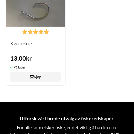
Karakter:
5.0 av 5 mulige
Kveitekrok
13,00kr
På lager
Kjøp
Utforsk vårt brede utvalg av fiskeredskaper
For alle som elsker fiske, er det viktig å ha de rette