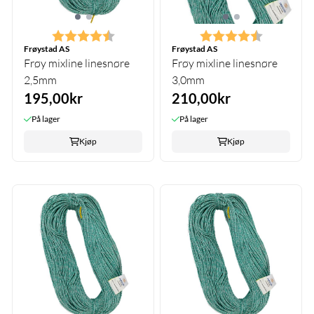
Karakter:
4.8 av 5 mulige
Karakter:
4.7 av 5 m
Frøystad AS
Frøystad AS
Frøy mixline linesnøre
Frøy mixline linesnøre
2,5mm
3,0mm
195,00kr
210,00kr
På lager
På lager
Kjøp
Kjøp