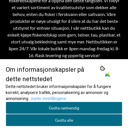
fiskeredskapene for å oppnå den beste fangsten. Vi tilbyr
et variert sortiment av kvalitetsutstyr som dekker alle
behov, enten du fisker i ferskvann eller saltvann. Våre
produkter er nøye utvalgt for å sikre at du har det beste
utstyret for enhver situasjon.
I vår nettbutikk kan du
enkelt kjøpe fiskeredskap som garn, teiner, tau, plastkar, et
stort utvalg bekledning samt mye mer. Nettbutikken er
åpen 24/7. Vår lokale butikk er åpen mandag-fredag kl. 8-
16. Rask levering og ypperlig service!
Om informasjonskapsler på
dette nettstedet
OM OSS
Dette nettstedet bruker informasjonskapsler for å fungere
korrekt, analysere trafikk, personalisering av annonser og
Frøystad AS
MENY
annonsering.
Juster innstillingene
Om Frøystad
INFO
Skinnesvegen 36
Godta nødvendig
Om Frøystad
NYHETSBREV
Kontaktinfo
6095 Bølandet
Registrer deg for å motta nyheter og tilbud!
Godta alle
Kontaktinfo
Salgsbetingelser
Org. nr. 996 481 131 / SE502098171701
E-post