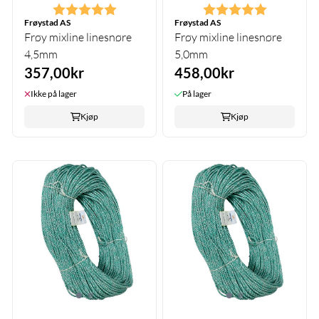
Karakter:
5.0 av 5 mulige
Karakter:
5.0 av 5 m
Frøystad AS
Frøystad AS
Frøy mixline linesnøre
Frøy mixline linesnøre
4,5mm
5,0mm
357,00kr
458,00kr
Ikke på lager
På lager
Kjøp
Kjøp