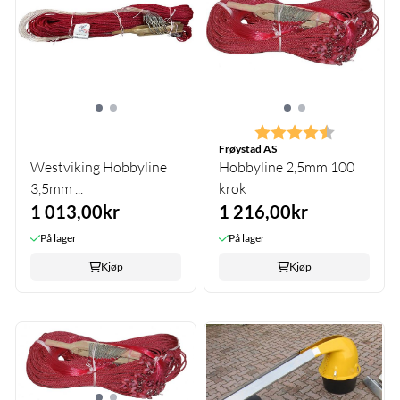
Karakter:
4.7 av 5 m
Frøystad AS
Westviking Hobbyline
Hobbyline 2,5mm 100
3,5mm ...
krok
1 013,00kr
1 216,00kr
På lager
På lager
Kjøp
Kjøp