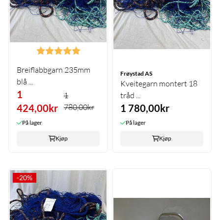
Karakter:
5.0 av 5 mulige
Breiflabbgarn 235mm
Frøystad AS
blå ...
Kveitegarn montert 18
1
1
tråd ...
424,00kr
780,00kr
1 780,00kr
På lager
På lager
Kjøp
Kjøp
-20%