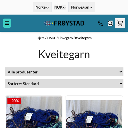
Hopp til innhold
Norge
NOK
Norwegian
Hjem
/
FISKE
/
Fiskegarn
/
Kveitegarn
Kveitegarn
-20%