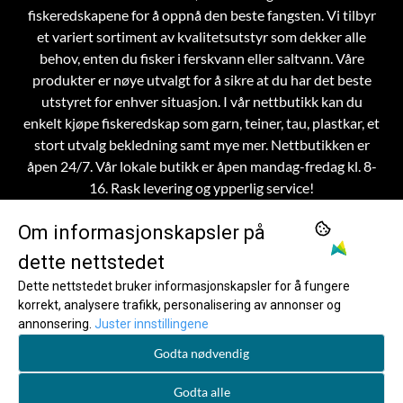
fiskeredskapene for å oppnå den beste fangsten. Vi tilbyr
et variert sortiment av kvalitetsutstyr som dekker alle
behov, enten du fisker i ferskvann eller saltvann. Våre
produkter er nøye utvalgt for å sikre at du har det beste
utstyret for enhver situasjon.
I vår nettbutikk kan du
enkelt kjøpe fiskeredskap som garn, teiner, tau, plastkar, et
stort utvalg bekledning samt mye mer. Nettbutikken er
åpen 24/7. Vår lokale butikk er åpen mandag-fredag kl. 8-
16. Rask levering og ypperlig service!
Om informasjonskapsler på
dette nettstedet
OM OSS
Dette nettstedet bruker informasjonskapsler for å fungere
korrekt, analysere trafikk, personalisering av annonser og
Frøystad AS
MENY
annonsering.
Juster innstillingene
Om Frøystad
INFO
Skinnesvegen 36
Godta nødvendig
Om Frøystad
NYHETSBREV
Kontaktinfo
6095 Bølandet
Registrer deg for å motta nyheter og tilbud!
Godta alle
Kontaktinfo
Salgsbetingelser