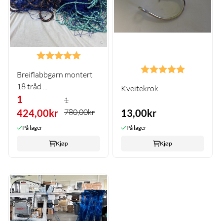
Karakter:
5.0 av 5 mulige
Karakter:
5.0 av 5 m
Breiflabbgarn montert
18 tråd ...
Kveitekrok
1
1
424,00kr
780,00kr
13,00kr
På lager
På lager
Kjøp
Kjøp