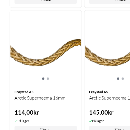
Frøystad AS
Frøystad AS
Arctic Superneema 16mm
Arctic Superneema
114,00kr
145,00kr
På lager
På lager