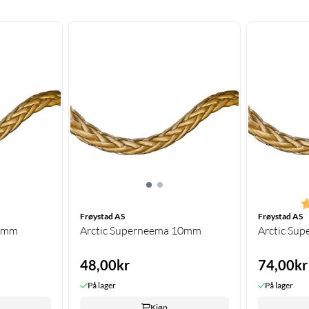
K
Frøystad AS
Frøystad AS
 8mm
Arctic Superneema 10mm
Arctic Su
48,00kr
74,00kr
På lager
På lager
Kjøp