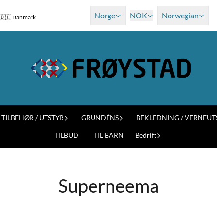
Norge
NOK
Norwegian
og 🇩🇰 Danmark
TILBEHØR / UTSTYR
GRUNDÉNS
BEKLEDNING / VERNEUT
TILBUD
TIL BARN
Bedrift
Superneema