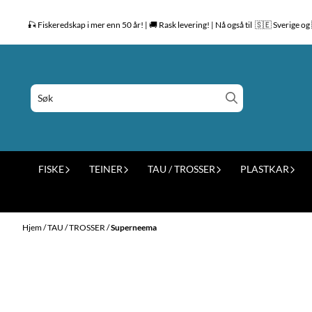
Hopp til innhold
🎣 Fiskeredskap i mer enn 50 år! | 🚚 Rask levering! | Nå også til 🇸🇪 Sverige 
FISKE
TEINER
TAU / TROSSER
PLASTKAR
Hjem
/
TAU / TROSSER
/
Superneema