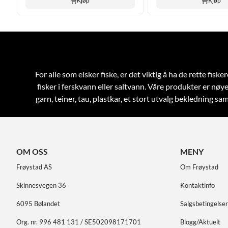
Kjøp
Kjøp
For alle som elsker fiske, er det viktig å ha de rette fi
fisker i ferskvann eller saltvann. Våre produkter er nøye
garn, teiner, tau, plastkar, et stort utvalg bekledning 
OM OSS
MENY
Frøystad AS
Om Frøystad
Skinnesvegen 36
Kontaktinfo
6095 Bølandet
Salgsbetingelser
Org. nr. 996 481 131 / SE502098171701
Blogg/Aktuelt