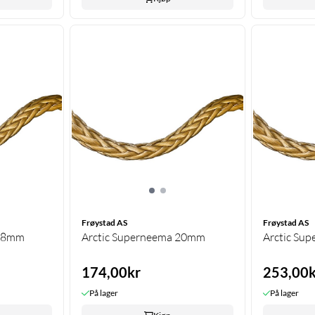
Frøystad AS
Frøystad AS
 18mm
Arctic Superneema 20mm
Arctic Su
174,00kr
253,00k
På lager
På lager