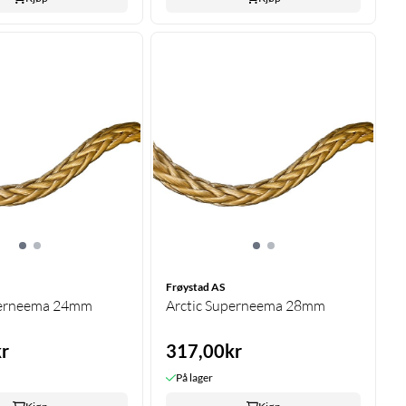
Frøystad AS
perneema 24mm
Arctic Superneema 28mm
r
317,00kr
På lager