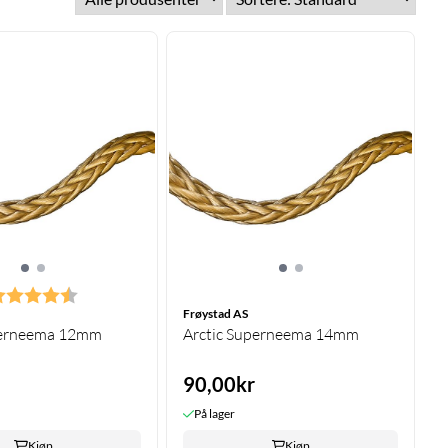
arakter:
4.5 av 5 mulige
Frøystad AS
perneema 12mm
Arctic Superneema 14mm
90,00kr
På lager
Kjøp
Kjøp