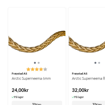
Karakter:
4.0 av 5 mulige
Frøystad AS
Frøystad AS
Arctic Superneema 6mm
Arctic Superneema
24,00kr
32,00kr
På lager
På lager
Kjøp
Kjøp