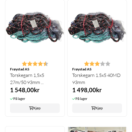
Karakter:
4.6 av 5 mulige
Karakter:
3.0 av 5 m
Frøystad AS
Frøystad AS
Torskegarn 1,5x5
Torskegarn 1.5x5 40MD
27m/50 93mm ...
93mm
1 548,00kr
1 498,00kr
På lager
På lager
Kjøp
Kjøp