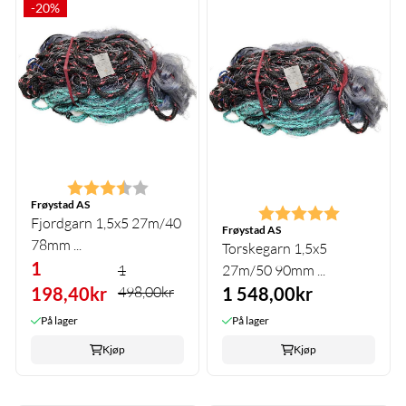
-20%
Karakter:
3.8 av 5 mulige
Frøystad AS
Karakter:
5.0 av 5 m
Fjordgarn 1,5x5 27m/40
Frøystad AS
78mm ...
Torskegarn 1,5x5
1
1
27m/50 90mm ...
198,40kr
498,00kr
1 548,00kr
På lager
På lager
Kjøp
Kjøp