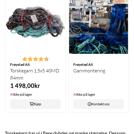
Karakter:
4.5 av 5 mulige
Frøystad AS
Frøystad AS
Torskegarn 1,5x5 40MD
Garnmontering
84mm
1 498,00kr
Ikke på lager
Ikke på lager
Kjøp
Kontakt oss
Torskegarn har vi i flere dybder og maske størrelse. Dersom