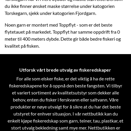
du ikke finner ønsket maske størrelse under katogorien
Torskegarn, sjekk under katogorien Fjordgarn.
Noen garn er montert med Toppflyt - som er det beste
flytetauet på markedet. Toppflyt har samme oppdrift fra 0
meter til 400 meters dybde. Dette gir både bedre fiskeri og
kvalitet på fisken.
Utforsk vårt brede utvalg av fiskeredskaper
For alle som elsker fiske, er det viktig å ha de rette
fiskeredskapene for å oppnå den beste fangsten. Vi tilbyr
et variert sortiment av kvalitetsutstyr som dekker alle
behov, enten du fisker i ferskvann eller saltvann. Våre
produkter er nøye utvalgt for å sikre at du har det beste
utstyret for enhver situasjon.
I vår nettbutikk kan du
enkelt kjøpe fiskeredskap som garn, teiner, tau, plastkar, et
stort utvalg bekledning samt mye mer. Nettbutikken er