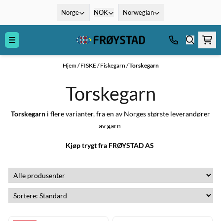
Hopp til innhold
Norge
NOK
Norwegian
Hjem
/
FISKE
/
Fiskegarn
/
Torskegarn
Torskegarn
Torskegarn
i flere varianter, fra en av Norges største leverandører
av garn
Kjøp trygt fra FRØYSTAD AS