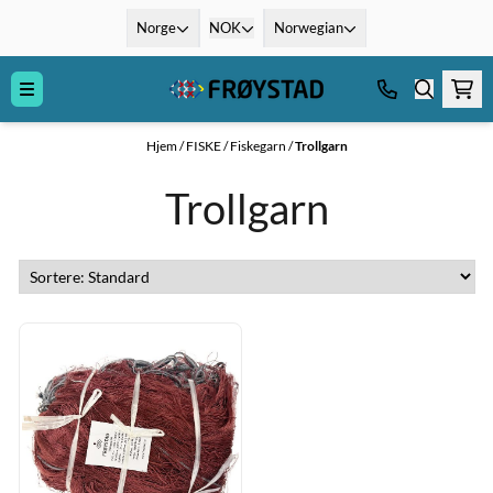
Hopp til innhold
Norge
NOK
Norwegian
Hjem
/
FISKE
/
Fiskegarn
/
Trollgarn
Trollgarn