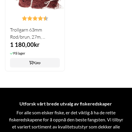
Karakter:
4.5 av 5 mulige
Trollgarn 63mm
Rød/brun, 27m, ...
1 180,00kr
På lager
Kjøp
Utforsk vårt brede utvalg av fiskeredskaper
For alle som elsker fiske, er det viktig å ha de rette
fiskeredskapene for å oppnå den beste fangsten. Vi tilbyr
et variert sortiment av kvalitetsutstyr som dekker alle