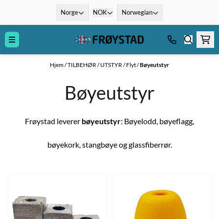
Hopp til innhold
Norge
NOK
Norwegian
Hjem
/
TILBEHØR / UTSTYR
/
Flyt
/
Bøyeutstyr
Bøyeutstyr
Frøystad leverer
bøyeutstyr
: Bøyelodd, bøyeflagg,
bøyekork, stangbøye og glassfiberrør.