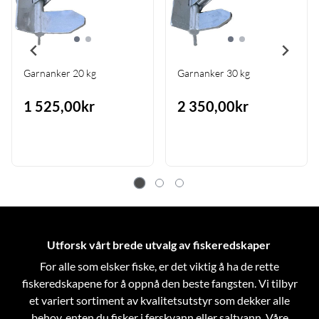
Garnanker 20 kg
Garnanker 30 kg
1 525,00kr
2 350,00kr
Utforsk vårt brede utvalg av fiskeredskaper
For alle som elsker fiske, er det viktig å ha de rette
fiskeredskapene for å oppnå den beste fangsten. Vi tilbyr
et variert sortiment av kvalitetsutstyr som dekker alle
behov, enten du fisker i ferskvann eller saltvann. Våre