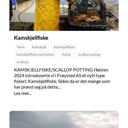
Kamskjellfiske
Teine
Kamskjell
Kamskjellfiske
Kamskjellfiske med teiner
Nyhet
scallop potting
scallops
KAMSKJELLFISKE/SCALLOP POTTING Høsten
2024 introduserte vi i Frøystad AS et nytt type
fiskeri: Kamskjellfiske. Siden da er det mange som
har prøvd seg på dette...
Les mer...