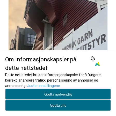
Om informasjonskapsler på
dette nettstedet
Frøystad kjøper selskap i Rørvik
Dette nettstedet bruker informasjonskapsler for å fungere
korrekt, analysere trafikk, personalisering av annonser og
Frøystad AS kjøper Rørvik Garn og Fiskeutstyr AS
annonsering.
Juster innstillingene
Lokal tilstedeværelse er viktig for å lykkes i
markedet,...
Godta nødvendig
Les mer...
Godta alle