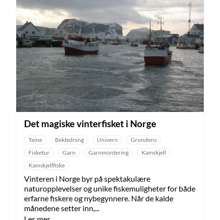
Det magiske vinterfisket i Norge
Teine
Bekledning
Univern
Grundens
Fisketur
Garn
Garnmontering
Kamskjell
Kamskjellfiske
Vinteren i Norge byr på spektakulære
naturopplevelser og unike fiskemuligheter for både
erfarne fiskere og nybegynnere. Når de kalde
månedene setter inn,...
Les mer...