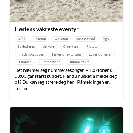
Høstens vakreste eventyr
Teine
Flytetau
Synketau
Raatnetraad
Agn
Bekledning
Univern
Grundens
Fisketur
Fritidsfiskeappen
Fiskeridirektoratet
Lover og regler
Hummer
Hummerteine
Hummerfiske
Det nærmer seg hummersesongen – 1.oktober kl.
08:00 går startskuddet. Har du husket å melde deg
på? Du kan registrere deg her . Påmeldingen er...
Les mer...