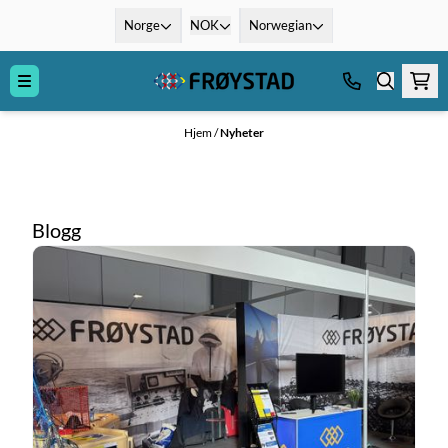
Hopp til innhold
Norge
NOK
Norwegian
Hjem
/
Nyheter
Blogg