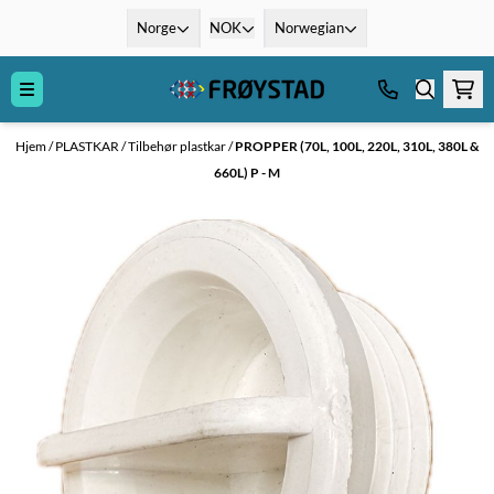
Hopp til innhold
Norge
NOK
Norwegian
Hjem
/
PLASTKAR
/
Tilbehør plastkar
/
PROPPER (70L, 100L, 220L, 310L, 380L &
660L) P - M