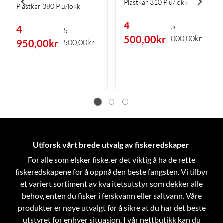
Plastkar 310 P u/lokk
Plastkar 380 P u/lokk
4
5
4
5
500,00kr
000,00kr
950,00kr
500,00kr
Utforsk vårt brede utvalg av fiskeredskaper
For alle som elsker fiske, er det viktig å ha de rette
fiskeredskapene for å oppnå den beste fangsten. Vi tilbyr
et variert sortiment av kvalitetsutstyr som dekker alle
behov, enten du fisker i ferskvann eller saltvann. Våre
produkter er nøye utvalgt for å sikre at du har det beste
utstyret for enhver situasjon.
I vår nettbutikk kan du