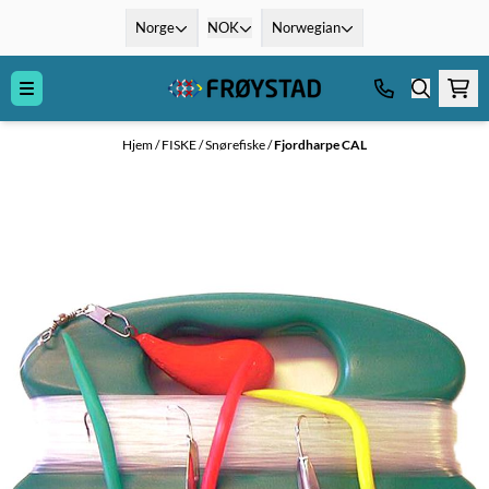
Hopp til innhold
Norge
NOK
Norwegian
Hjem
/
FISKE
/
Snørefiske
/
Fjordharpe CAL