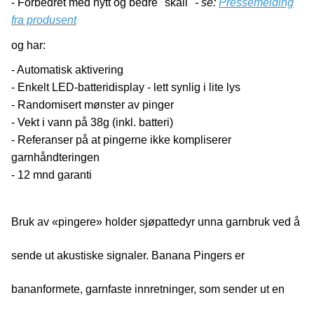
- Forbedret med nytt og bedre "skall"
- se:
Pressemelding
fra produsent
og har
:
- Automatisk aktivering
- Enkelt LED-batteridisplay - lett synlig i lite lys
- Randomisert mønster av pinger
- Vekt i vann på 38g (inkl. batteri)
- Referanser på at pingerne ikke kompliserer
garnhåndteringen
- 12 mnd garanti
Bruk av «pingere» holder sjøpattedyr unna garnbruk ved å
sende ut akustiske signaler. Banana Pingers er
bananformete, garnfaste innretninger, som sender ut en