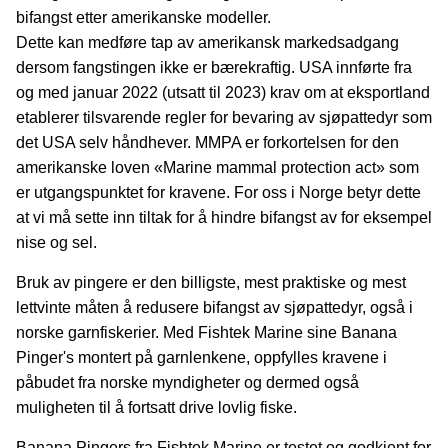
bifangst etter amerikanske modeller.
Dette kan medføre tap av amerikansk markedsadgang
dersom fangstingen ikke er bærekraftig. USA innførte fra
og med januar 2022 (utsatt til 2023) krav om at eksportland
etablerer tilsvarende regler for bevaring av sjøpattedyr som
det USA selv håndhever. MMPA er forkortelsen for den
amerikanske loven «Marine mammal protection act» som
er utgangspunktet for kravene. For oss i Norge betyr dette
at vi må sette inn tiltak for å hindre bifangst av for eksempel
nise og sel.
Bruk av pingere er den billigste, mest praktiske og mest
lettvinte måten å redusere bifangst av sjøpattedyr, også i
norske garnfiskerier.
Med Fishtek Marine sine Banana
Pinger's montert på garnlenkene, oppfylles kravene i
påbudet fra norske myndigheter og dermed også
muligheten til å fortsatt drive lovlig fiske.
Banana Pingers fra Fishtek Marine er testet og godkjent for