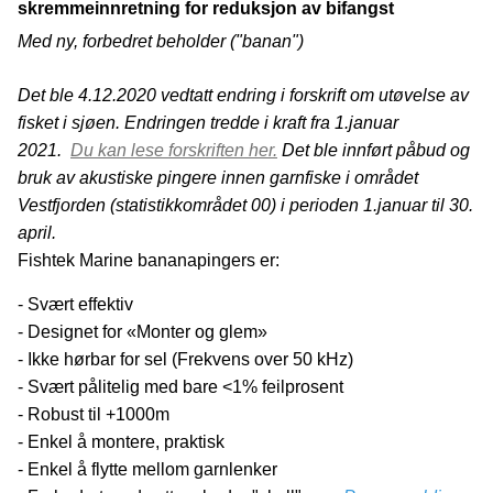
den amerikanske loven «Marine mammal protection act» som er
skremmeinnretning for reduksjon av bifangst
utgangspunktet for kravene. For oss i Norge betyr dette at vi må
sette inn tiltak for å hindre bifangst av for eksempel nise og sel.
Med ny, forbedret beholder ("banan")
Bruk av pingere er den billigste, mest praktiske og mest lettvinte
måten å redusere bifangst av sjøpattedyr, også i norske
garnfiskerier. Med Fishtek Marine sine Banana Pinger's montert på
Det ble 4.12.2020 vedtatt endring i forskrift om utøvelse av
garnlenkene, oppfylles kravene i påbudet fra norske myndigheter
fisket i sjøen. Endringen tredde i kraft fra 1.januar
og dermed også muligheten til å fortsatt drive lovlig fiske. Banana
Pingers fra Fishtek Marine er testet og godkjent for bruk i Norge.
2021.
Du kan lese forskriften her.
Det ble innført påbud og
“Fishtek Pinger er helt klart markedsleder. Den er mye mer holdbar,
enkel å bruke og kostnadseffektiv enn andre merker på markedet.” -
bruk av akustiske pingere innen garnfiske i området
John Reardon, Hercules SLR
Vestfjorden (statistikkområdet 00) i perioden 1.januar til 30.
april.
Fishtek Marine bananapingers er:
- Svært effektiv
- Designet for «Monter og glem»
- Ikke hørbar for sel (Frekvens over 50 kHz)
- Svært pålitelig med bare <1% feilprosent
- Robust til +1000m
- Enkel å montere, praktisk
- Enkel å flytte mellom garnlenker