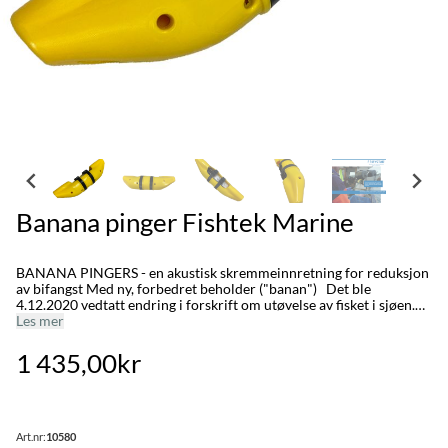
Banana pinger Fishtek Marine
BANANA PINGERS - en akustisk skremmeinnretning for reduksjon
av bifangst Med ny, forbedret beholder ("banan") Det ble
4.12.2020 vedtatt endring i forskrift om utøvelse av fisket i sjøen.
Endringen tredde i kraft fra 1.januar 2021. Du kan lese forskriften
Les mer
her. Det ble innført påbud og bruk av akustiske pingere innen
garnfiske i området Vestfjorden (statistikkområdet 00) i perioden
1 435,00kr
1.januar til 30. april. Fishtek Marine bananapingers er: - Svært
effektiv - Designet for «Monter og glem» - Ikke hørbar for sel
(Frekvens over 50 kHz) - Svært pålitelig med bare <1% feilprosent -
Robust til +1000m - Enkel å montere, praktisk - Enkel å flytte
mellom garnlenker - Forbedret med nytt og bedre "skall" - se:
Art.nr:
10580