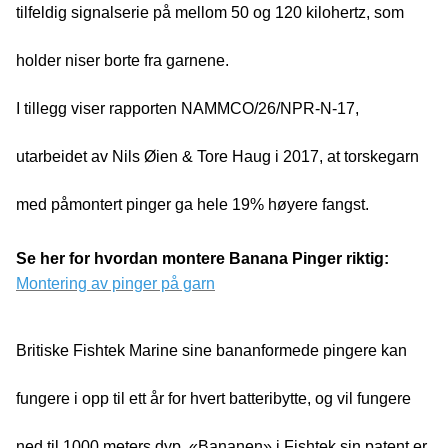
tilfeldig signalserie på mellom 50 og 120 kilohertz, som
holder niser borte fra garnene.
I tillegg viser rapporten NAMMCO/26/NPR-N-17,
utarbeidet av Nils Øien & Tore Haug i 2017, at torskegarn
med påmontert pinger ga hele 19% høyere fangst.
Se her for hvordan montere Banana Pinger riktig:
Montering av pinger på garn
Britiske Fishtek Marine sine bananformede pingere kan
fungere i opp til ett år for hvert batteribytte, og vil fungere
ned til 1000 meters dyp. «Bananen» i Fishtek sin patent er