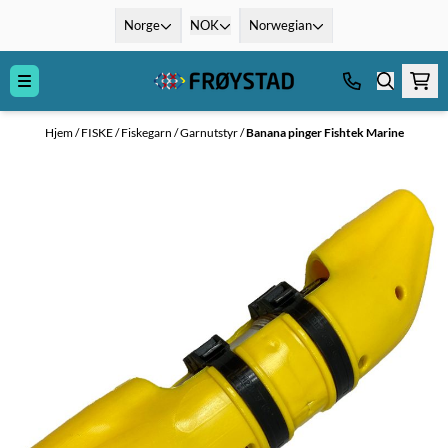
Hopp til innhold
Norge
NOK
Norwegian
Hjem
/
FISKE
/
Fiskegarn
/
Garnutstyr
/
Banana pinger Fishtek Marine