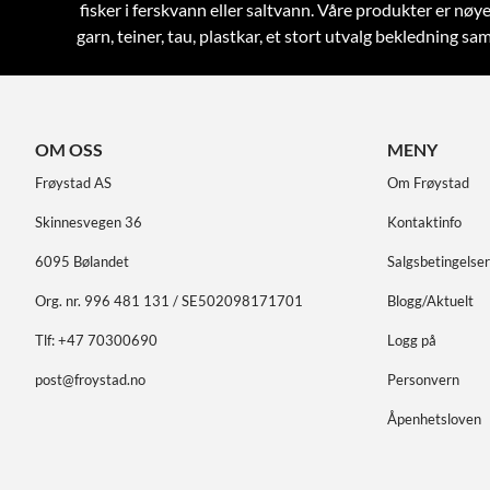
fisker i ferskvann eller saltvann. Våre produkter er nøye
garn, teiner, tau, plastkar, et stort utvalg bekledning 
OM OSS
MENY
Frøystad AS
Om Frøystad
Skinnesvegen 36
Kontaktinfo
6095 Bølandet
Salgsbetingelser
Org. nr. 996 481 131 / SE502098171701
Blogg/Aktuelt
Tlf:
+47 70300690
Logg på
post@froystad.no
Personvern
Åpenhetsloven