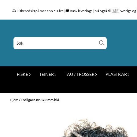
Hopp til innhold
🎣 Fiskeredskap i mer enn 50 år! | 🚚 Rask levering! | Nå også til 🇸🇪 Sverige 
FISKE
TEINER
TAU / TROSSER
PLASTKAR
Hjem
/
Trollgarn nr 3 63mm blå