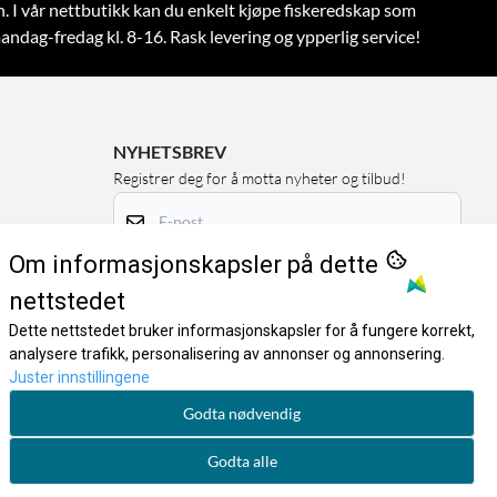
n.
I vår nettbutikk kan du enkelt kjøpe fiskeredskap som
andag-fredag kl. 8-16. Rask levering og ypperlig service!
NYHETSBREV
Registrer deg for å motta nyheter og tilbud!
E-post
Om informasjonskapsler på dette
Registrer deg
nettstedet
Dette nettstedet bruker informasjonskapsler for å fungere korrekt,
analysere trafikk, personalisering av annonser og annonsering.
Juster innstillingene
Godta nødvendig
Godta alle