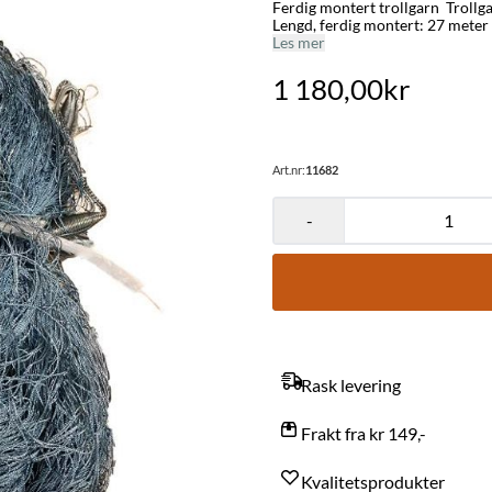
Ferdig montert trollgarn Trollgarn 3 tråd, 63 mm. Korkline 4/18 Fletta blyline 7 kg/100 meter
Les mer
1 180,00kr
Art.nr:
11682
-
Rask levering
Frakt fra kr 149,-
Kvalitetsprodukter