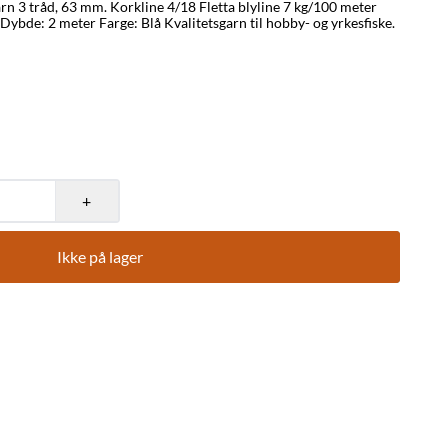
Lengd, ferdig montert: 27 meter Dybde: 2 meter Farge: Blå Kvalitetsgarn til hobby- og yrkesfiske.
+
Ikke på lager