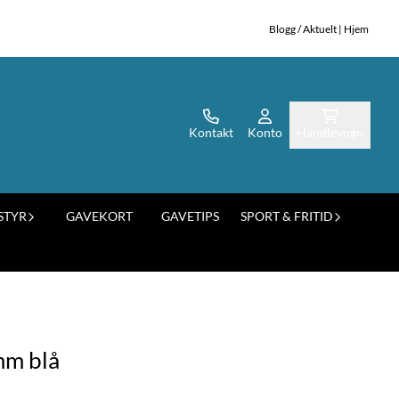
Blogg / Aktuelt
|
Hjem
Kontakt
Konto
Handlevogn
STYR
GAVEKORT
GAVETIPS
SPORT & FRITID
mm blå